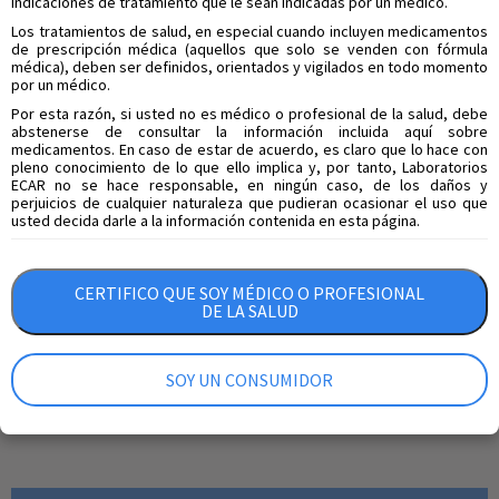
indicaciones de tratamiento que le sean indicadas por un médico.
embarazadas, por lo tanto, los datos disponibles sobre el uso
Los tratamientos de salud, en especial cuando incluyen medicamentos
de fexofenadina en mujeres embarazadas son limitados. No
de prescripción médica (aquellos que solo se venden con fórmula
debe utilizarse durante el embarazo. Lactancia: no hay datos
médica), deben ser definidos, orientados y vigilados en todo momento
sobre la concentración en leche materna después de
por un médico.
administrar fexofenadina. Sin embargo, cuando se administró
Por esta razón, si usted no es médico o profesional de la salud, debe
terfenadina a madres lactantes se pudo comprobar que la
abstenerse de consultar la información incluida aquí sobre
fexofenadina pasaba a la leche materna. Por lo tanto, no se
medicamentos. En caso de estar de acuerdo, es claro que lo hace con
pleno conocimiento de lo que ello implica y, por tanto, Laboratorios
recomienda administrar fexofenadina a madres en periodo de
ECAR no se hace responsable, en ningún caso, de los daños y
lactancia. Fertilidad: no existen datos disponibles sobre los
perjuicios de cualquier naturaleza que pudieran ocasionar el uso que
efectos de fexofenadina en la fertilidad humana. No hubo
usted decida darle a la información contenida en esta página.
pruebas de deterioro de la fertilidad en ratones a los que se
administró fexofenadina. Efectos sobre la capacidad de
conducir y utilizar maquinas: algunos pacientes pueden
CERTIFICO QUE SOY MÉDICO O PROFESIONAL
presentar somnolencia y dificultad para realizar tareas
DE LA SALUD
complejas por tanto deben evitar conducir y utilizar máquinas
que requieran animo vigilante.
SOY UN CONSUMIDOR
Compartir en