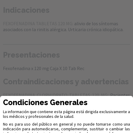
Indicaciones
FEXOFENADINA TABLETAS 120 MG:
alivio de los síntomas
asociados con la rinitis alérgica. Urticaria crónica idiopática.
Presentaciones
Fexofenadina x 120 mg Caja X 10 Tab Rec
Contraindicaciones y advertencias
FEXOFENADINA CLORHIDRATO TABLETAS 120 MG:
Pacientes
Condiciones Generales
con hipersensibilidad conocida a la fexofenadina, a los
excipientes, embarazo, lactancia, niños menores de 12 años.
La información que contiene esta página está dirigida exclusivamente a
Advertencias y precauciones especiales de empleo: la seguridad
los médicos y profesionales de la salud.
y efectividad en niños menores de 12 años no ha sido
No es para uso del público en general y no puede tomarse como una
establecida. No tomar con jugos de fruta. Embarazo: no
indicación para automedicarse, complementar, sustituir o cambiar las
existen estudios adecuados y bien controlados en mujeres