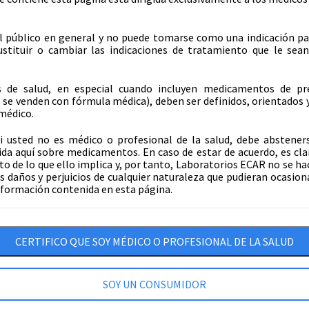
farmacéuticos debe hacerse a través del
Formato de Sospecha de Reacción Adversa
l público en general y no puede tomarse como una indicación p
s
disponible al finalizar esta página (diligencia
stituir o cambiar las indicaciones de tratamiento que le sean
n
los datos del formulario).
,
 de salud, en especial cuando incluyen medicamentos de pr
Si decide imprimir el formato puede enviarlo
 se venden con fórmula médica), deben ser definidos, orientados 
n
médico.
al Fax 2624255 o al correo electrónico
s
pqrs@ecar.com.co
i usted no es médico o profesional de la salud, debe abstener
ida aquí sobre medicamentos. En caso de estar de acuerdo, es cla
También puede hacer el reporte solicitando
o de lo que ello implica y, por tanto, Laboratorios ECAR no se ha
e
s daños y perjuicios de cualquier naturaleza que pudieran ocasion
el formato a un representante de
s
información contenida en esta página.
Laboratorios ECAR, o llamando a la línea de
r
atención al cliente (57-604) 4038244 en
y
Medellín o al 018000113227 para el resto del
s
CERTIFICO QUE SOY MÉDICO O PROFESIONAL DE LA SALUD
país.
e
s
Recomendaciones para el reporte
SOY UN CONSUMIDOR
,