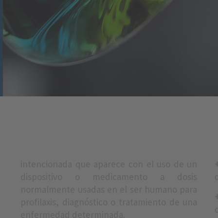
intencionada que aparece con el uso de un
dispositivo o medicamento a dosis
normalmente usadas en el ser humano para
profilaxis, diagnóstico o tratamiento de una
enfermedad determinada.