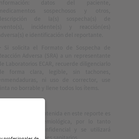
información: datos del paciente,
medicamentos sospechosos y otros,
descripción de la(s) sospecha(s) de
evento(s), incidente(s) y reacción(es)
adversa(s) e identificación del reportante.
+
Si solicita el Formato de Sospecha de
Reacción Adversa (SRA) a un representante
de Laboratorios ECAR, recuerde diligenciarlo
de forma clara, legible, sin tachones,
enmendaduras, ni uso de corrector, use
tinta no borrable y llene todos los ítems.
Nota:
La información contenida en este reporte es
información epidemiológica, por lo tanto
tiene carácter confidencial y se utilizará
únicamente con fines sanitarios.
 y profesionales de