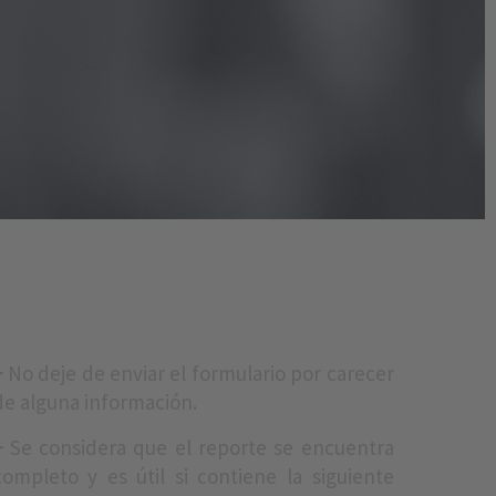
+
No deje de enviar el formulario por carecer
de alguna información.
+
Se considera que el reporte se encuentra
completo y es útil si contiene la siguiente