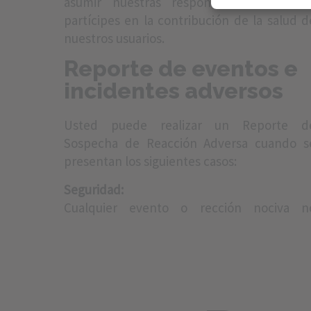
asumir nuestras responsabilidades com
partícipes en la contribución de la salud d
nuestros usuarios.
Reporte de eventos e
incidentes adversos
Usted puede realizar un Reporte d
Sospecha de Reacción Adversa cuando s
presentan los siguientes casos:
Seguridad:
Cualquier evento o rección nociva n