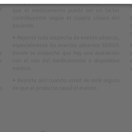
o
+
Reporte ante la más mínima sospecha de
e
que el medicamento pueda ser un factor
contribuyente según el cuadro clínico del
paciente.
+
Reporte toda sospecha de evento adverso,
especialmente los eventos adversos SERIOS
donde se sospeche que hay una asociación
e
con el uso del medicamento o dispositivo
e
médico.
+
Reporte aún cuando usted no esté seguro
de que el producto causó el evento.
o