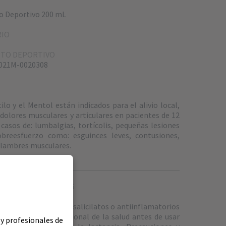
to Deportivo 200 mL
RIO
ENTO DEPORTIVO
2021M-0020308
tilo y el Mentol están indicados para el alivio local,
dolores musculares y articulares en pacientes de 12
casos de: lumbalgias, tortícolis, pequeñas lesiones
obreesfuerzo como: esguinces leves, contusiones,
alambres musculares.
NES Y ADVERTENCIAS
 en caso de alergia a salicilatos o antiinflamatorios
nsulte con un profesional de la salud antes de usar
 y profesionales de