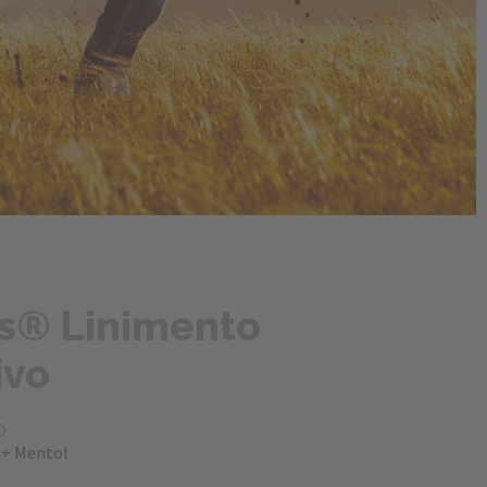
's® Linimento 
ivo
O
o + Mentol