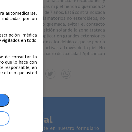
ante el embarazo y la lactancia. Precauciones y
licar sobre ojos, mucosas ni piel herida o quemada. O
ción en niños menores de 7 años. Está contraindicada
ara automedicarse,
a salicilatos o antiinflamatorios no esteroideos, no
 indicadas por un
 con heridas, irritada o quemada, evitar el contacto
os ojos, evitar la exposición solar de la zona tratada
escripción médica
 del medicamento, no aplicar en grandes extensiones
y vigilados en todo
endajes oclusivos, ni con calor debido a que se podría
ón de las sustancias activas a través de la piel. No
re se puede producir un cuadro de toxicidad. Aplicar con
se de consultar la
entes asmáticos.
ro que lo hace con
ce responsable, en
ir en
ar el uso que usted
Si eres un
profesional
de la salud regístrate en nuestro formulario