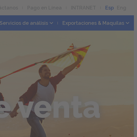
áctanos
Pago en Línea
INTRANET
Esp
Eng
Servicios de análisis
Exportaciones & Maquilas
 venta 