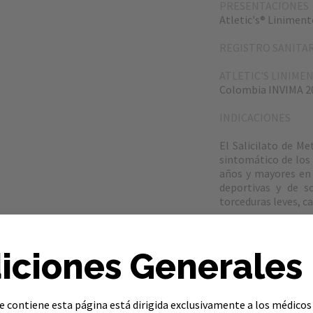
PRESENTACIONES
Atletic's® Linimen
REGISTRO SANITA
ATLETIC'S LINIM
Colombia INVIMA 
INDICACIONES
El Salicilato de Me
sintomático de los 
años y mayores en 
deportivas y de s
torceduras leves, c
iciones Generales
CONTRAINDICACIO
Está contraindicado
no esteroideos. Co
 contiene esta página está dirigida exclusivamente a los médicos