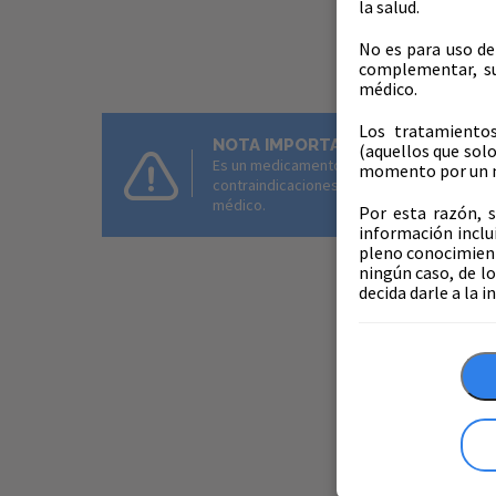
la salud.
No es para uso de
complementar, su
médico.
Los tratamientos
NOTA IMPORTANTE:
(aquellos que solo
Es un medicamento. No exceder su consumo
momento por un 
contraindicaciones en la etiqueta. Si los s
médico.
Por esta razón, s
información inclu
pleno conocimient
ningún caso, de lo
decida darle a la 