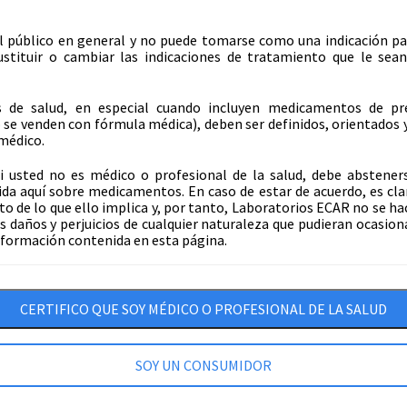
este producto dur
advertencias: no ap
utilizar con precau
l público en general y no puede tomarse como una indicación p
en caso de alergia 
stituir o cambiar las indicaciones de tratamiento que le sean
utilizar sobre piel
con las mucosas y l
 de salud, en especial cuando incluyen medicamentos de pr
tras la aplicación
 se venden con fórmula médica), deben ser definidos, orientados 
del cuerpo, ni con v
. Leer indicaciones y
médico.
aumentar la absorci
íntomas persisten consultar al
ingerir, si se ingie
i usted no es médico o profesional de la salud, debe abstener
precaución en paci
ida aquí sobre medicamentos. En caso de estar de acuerdo, es cla
o de lo que ello implica y, por tanto, Laboratorios ECAR no se ha
Compart
s daños y perjuicios de cualquier naturaleza que pudieran ocasion
información contenida en esta página.
CERTIFICO QUE SOY MÉDICO O PROFESIONAL DE LA SALUD
SOY UN CONSUMIDOR