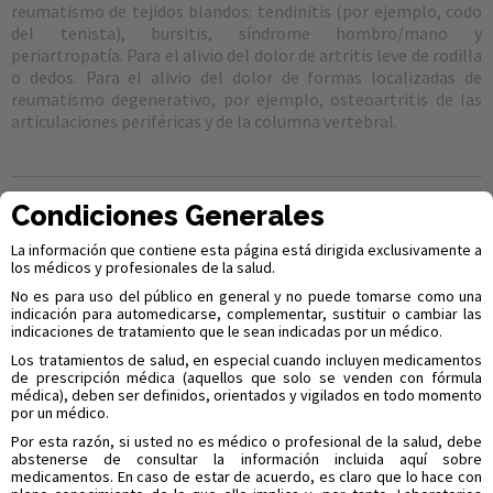
reumatismo de tejidos blandos: tendinitis (por ejemplo, codo
del tenista), bursitis, síndrome hombro/mano y
periartropatía. Para el alivio del dolor de artritis leve de rodilla
o dedos. Para el alivio del dolor de formas localizadas de
reumatismo degenerativo, por ejemplo, osteoartritis de las
articulaciones periféricas y de la columna vertebral.
Condiciones Generales
CONTRAINDICACIONES Y ADVERTENCIAS
La información que contiene esta página está dirigida exclusivamente a
ATLETIC'S® AEROSOL:
hipersensibilidad conocida al
los médicos y profesionales de la salud.
diclofenaco o algún otro componente de la formulación. Está
No es para uso del público en general y no puede tomarse como una
también contraindicado en pacientes a quienes el ácido
indicación para automedicarse, complementar, sustituir o cambiar las
acetilsaliciuco u otras sustancias anti-inflamatorias no
indicaciones de tratamiento que le sean indicadas por un médico.
esteroides (AINES) les causan ataques de asma, urticaria o
Los tratamientos de salud, en especial cuando incluyen medicamentos
rinitis aguda.
de prescripción médica (aquellos que solo se venden con fórmula
médica), deben ser definidos, orientados y vigilados en todo momento
ATLETIC'S® GEL:
hipersensibilidad conocida al diclofenaco o a
por un médico.
cualquiera de los excipientes. Pacientes en quienes los ataques
Por esta razón, si usted no es médico o profesional de la salud, debe
de asma, urticaria o rinitis aguda son provocados por el ácido
abstenerse de consultar la información incluida aquí sobre
acetilsalicílico u otros medicamentos antiinflamatorios no
medicamentos. En caso de estar de acuerdo, es claro que lo hace con