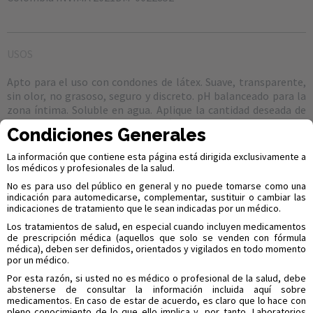
USOS
Apto para el uso con condones de látex. Suave, transparente,
sin olor, no grasoso, seguro y discreto. pH balanceado para la
zona íntima. Soluble en agua. Aplique la cantidad deseada de
gel lubricante Ludika® en la zona íntima o directamente sobre
Condiciones Generales
el preservativo. Aplique nuevamente si es necesario. Puede
usarse como lubricante en exámenes ginecológicos. Conserve
La información que contiene esta página está dirigida exclusivamente a
el producto tapado después de su uso.
los médicos y profesionales de la salud.
No es para uso del público en general y no puede tomarse como una
ADVERTENCIAS Y PRECAUCIONES
indicación para automedicarse, complementar, sustituir o cambiar las
indicaciones de tratamiento que le sean indicadas por un médico.
Usar con cuidado en pacientes con antecedentes de alergia. No
Los tratamientos de salud, en especial cuando incluyen medicamentos
compre si el sello de seguridad está abierto. No debe utilizarse
de prescripción médica (aquellos que solo se venden con fórmula
médica), deben ser definidos, orientados y vigilados en todo momento
en la desfibrinación, ni en pacientes con sensibilidad
por un médico.
reconocida al metil-hidroxibenzoato o propilenglicol.
Manténgase fuera del alcance de los niños. Evitar el contacto
Por esta razón, si usted no es médico o profesional de la salud, debe
abstenerse de consultar la información incluida aquí sobre
con los ojos, piel irritada o heridas. Si observa una reacción
medicamentos. En caso de estar de acuerdo, es claro que lo hace con
desfavorable, suspenda el uso y consulte al médico. Conservar
pleno conocimiento de lo que ello implica y, por tanto, Laboratorios