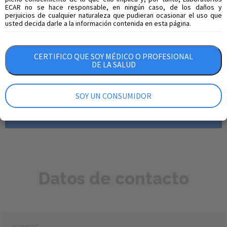
en un lugar fresco y seco, lejos de fuentes de luz y calor.
ECAR no se hace responsable, en ningún caso, de los daños y
perjuicios de cualquier naturaleza que pudieran ocasionar el uso que
usted decida darle a la información contenida en esta página.
Compartir en
CERTIFICO QUE SOY MÉDICO O PROFESIONAL
DE LA SALUD
Si eres un profesional
de la salud regístrate en nuestro formulario
SOY UN CONSUMIDOR
para obtener más información sobre este
producto.
Datos de contacto