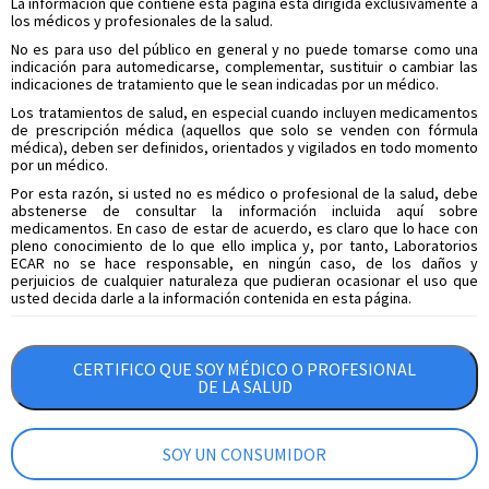
La información que contiene esta página está dirigida exclusivamente a
para obtener más información sobre este
los médicos y profesionales de la salud.
producto.
No es para uso del público en general y no puede tomarse como una
indicación para automedicarse, complementar, sustituir o cambiar las
indicaciones de tratamiento que le sean indicadas por un médico.
Los tratamientos de salud, en especial cuando incluyen medicamentos
de prescripción médica (aquellos que solo se venden con fórmula
médica), deben ser definidos, orientados y vigilados en todo momento
Datos de contacto
por un médico.
Por esta razón, si usted no es médico o profesional de la salud, debe
abstenerse de consultar la información incluida aquí sobre
medicamentos. En caso de estar de acuerdo, es claro que lo hace con
pleno conocimiento de lo que ello implica y, por tanto, Laboratorios
ECAR no se hace responsable, en ningún caso, de los daños y
perjuicios de cualquier naturaleza que pudieran ocasionar el uso que
usted decida darle a la información contenida en esta página.
CERTIFICO QUE SOY MÉDICO O PROFESIONAL
DE LA SALUD
SOY UN CONSUMIDOR