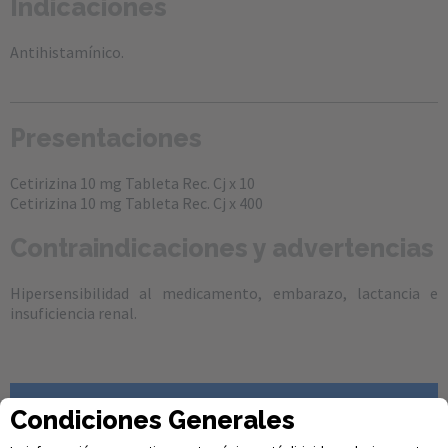
Indicaciones
Antihistamínico.
Presentaciones
Cetirizina 10 mg Tableta Rec. Cj x 10
Cetirizina 10 mg Tableta Rec. Cj x 400
Contraindicaciones y advertencias
Hipersensibilidad al medicamento, embarazo, lactancia e
insuficiencia renal.
Si eres un profesional
Condiciones Generales
de la salud regístrate en nuestro formulario